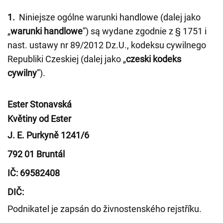
1.
Niniejsze ogólne warunki handlowe (dalej jako
„
warunki handlowe
”) są wydane zgodnie z § 1751 i
nast. ustawy nr 89/2012 Dz.U., kodeksu cywilnego
Republiki Czeskiej (dalej jako „
czeski kodeks
cywilny
”).
Ester Stonavská
Květiny od Ester
J. E. Purkyně 1241/6
792 01 Bruntál
IČ: 69582408
DIČ:
Podnikatel je zapsán do živnostenského rejstříku.