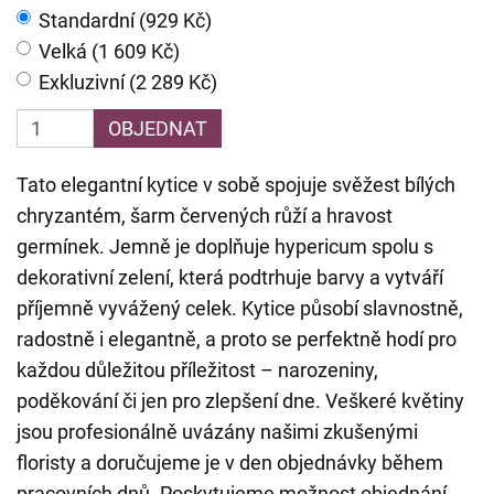
Standardní (929 Kč)
Velká (1 609 Kč)
Exkluzivní (2 289 Kč)
OBJEDNAT
Tato elegantní kytice v sobě spojuje svěžest bílých
chryzantém, šarm červených růží a hravost
germínek. Jemně je doplňuje hypericum spolu s
dekorativní zelení, která podtrhuje barvy a vytváří
příjemně vyvážený celek. Kytice působí slavnostně,
radostně i elegantně, a proto se perfektně hodí pro
každou důležitou příležitost – narozeniny,
poděkování či jen pro zlepšení dne. Veškeré květiny
jsou profesionálně uvázány našimi zkušenými
floristy a doručujeme je v den objednávky během
pracovních dnů. Poskytujeme možnost objednání