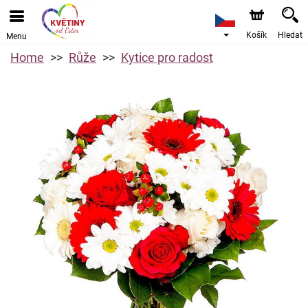
Košík
Hledat
Menu
Home
Růže
Kytice pro radost