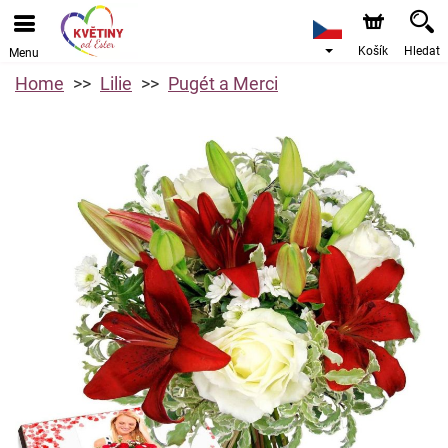
Košík
Hledat
Menu
Home
Lilie
Pugét a Merci