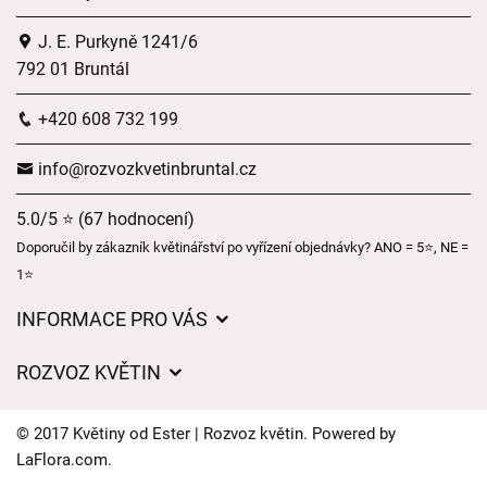
J. E. Purkyně 1241/6
792 01 Bruntál
+420 608 732 199
info@rozvozkvetinbruntal.cz
5.0/5 ⭐ (67 hodnocení)
Doporučil by zákazník květinářství po vyřízení objednávky? ANO = 5⭐, NE =
1⭐
INFORMACE PRO VÁS
Pro firmy
ROZVOZ KVĚTIN
Obchodní podmínky
Ceny za doručení
O nás
© 2017 Květiny od Ester | Rozvoz květin. Powered by
Kam doručujeme květiny
LaFlora.com
.
Ochrana osobních údajů
Cookies