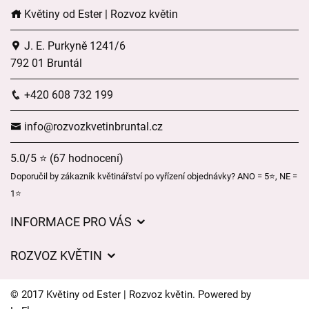
Květiny od Ester | Rozvoz květin
J. E. Purkyně 1241/6
792 01 Bruntál
+420 608 732 199
info@rozvozkvetinbruntal.cz
5.0/5 ⭐ (67 hodnocení)
Doporučil by zákazník květinářství po vyřízení objednávky? ANO = 5⭐, NE =
1⭐
INFORMACE PRO VÁS
Pro firmy
ROZVOZ KVĚTIN
Obchodní podmínky
Ceny za doručení
O nás
© 2017 Květiny od Ester | Rozvoz květin. Powered by
Kam doručujeme květiny