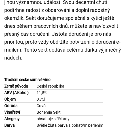
jinou významnou událost. Svou decentní chutí
podtrhne radost z obdarování a doplní radostný
okamžik. Sekt doručujeme společně s kyticí ještě
dnes během pracovních dnů, můžete si navíc zvolit
přesný čas doručení. Jistota doručení je pro nás
prioritou, proto vždy obdržíte potvrzení o doručení e-
mailem. Tento sekt dodává celému dárku výjimečný
nádech.
Tradiční české šumivé víno.
Země původu
Česká republika
ABV (Alkohol)
11,5%
Objem
0,75l
Odrůda
Cuvée
Vinařství
Bohemia Sekt
Alergeny
obsahuje siřičitany
Barva
Světle žlutá barva s bohatým perlením