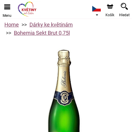
Košík
Hledat
Menu
Home
Dárky ke květinám
Bohemia Sekt Brut 0,75l