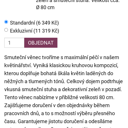
zeleň a smuteční stuha. Velikost cca.
Ø 80 cm
Standardní (6 349 Kč)
Exkluzivní (11 319 Kč)
OBJEDNAT
Smuteční věnec tvoříme s maximální péčí v našem
květinářství. Vyniká klasickou kruhovou kompozicí,
kterou doplňuje bohatá škála květin laděných do
něžných a tlumených tónů. Celkový dojem podtrhuje
vkusná smuteční stuha a dekorativní zeleň v pozadí.
Tento věnec nabízíme v přibližné velikosti 80 cm.
Zajišťujeme doručení v den objednávky během
pracovních dnů, a to s možností výběru přesného
času. Garantujeme jistotu doručení a odesíláme