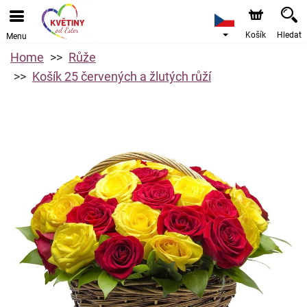
Košík
Hledat
Menu
Home
Růže
Košík 25 červených a žlutých růží