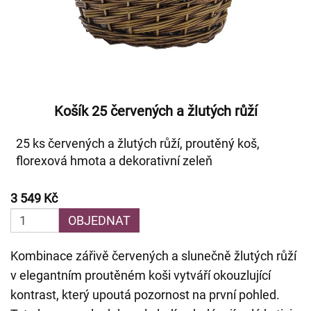
Košík 25 červených a žlutých růží
25 ks červených a žlutých růží, proutěný koš,
florexová hmota a dekorativní zeleň
3 549 Kč
OBJEDNAT
Kombinace zářivě červených a slunečně žlutých růží
v elegantním proutěném koši vytváří okouzlující
kontrast, který upoutá pozornost na první pohled.