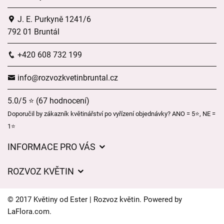
J. E. Purkyně 1241/6
792 01 Bruntál
+420 608 732 199
info@rozvozkvetinbruntal.cz
5.0/5 ⭐ (67 hodnocení)
Doporučil by zákazník květinářství po vyřízení objednávky? ANO = 5⭐, NE =
1⭐
INFORMACE PRO VÁS
Pro firmy
ROZVOZ KVĚTIN
Obchodní podmínky
Ceny za doručení
O nás
© 2017 Květiny od Ester | Rozvoz květin. Powered by
Kam doručujeme květiny
LaFlora.com
.
Ochrana osobních údajů
Cookies