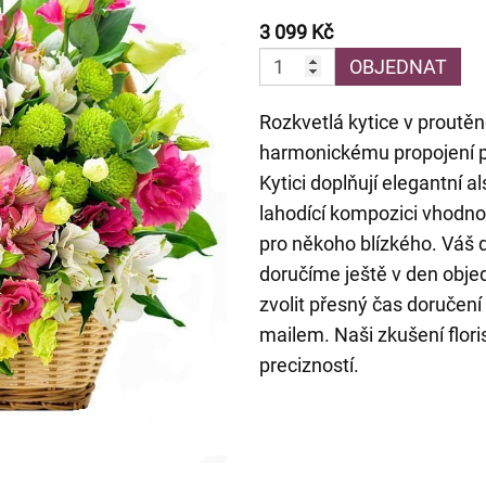
3 099 Kč
OBJEDNAT
Rozkvetlá kytice v proutě
harmonickému propojení p
Kytici doplňují elegantní a
lahodící kompozici vhodnou
pro někoho blízkého. Váš 
doručíme ještě v den obj
zvolit přesný čas doručení
mailem. Naši zkušení flori
precizností.