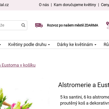
al.cz
O nás
|
Kam doručujeme květiny
|
Ceny
Doručujeme již v den objednávky
Rozvoz po našem městě ZDARMA
Možný výběr času a dne doručení
Květiny podle druhu
Dárky ke květinám
Rů
a Eustoma v košíku
Alstromerie a Eus
5 ks santini, 6 ks alstro
proutěný koš a dekorativní