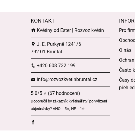
KONTAKT
INFOR
Květiny od Ester | Rozvoz květin
Pro fir
Obchod
J. E. Purkyně 1241/6
O nás
792 01 Bruntál
Ochran
+420 608 732 199
Často k
info@rozvozkvetinbruntal.cz
Časy do
přehled
5.0/5 ⭐ (67 hodnocení)
Doporučil by zákazník květinářství po vyřízení
objednávky? ANO = 5⭐, NE = 1⭐