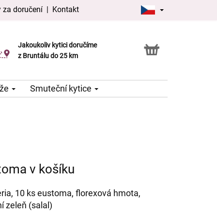
 za doručení
|
Kontakt
Jakoukoliv kytici doručíme
Možnost vyzvednout v naší květince
z Bruntálu do 25 km
že
Smuteční kytice
toma v košíku
meria, 10 ks eustoma, florexová hmota,
 zeleň (salal)