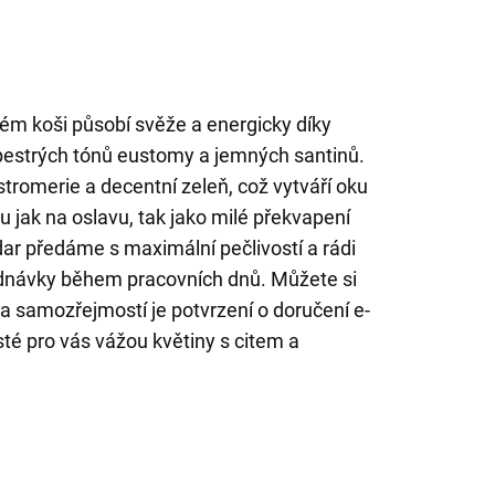
ném koši působí svěže a energicky díky
estrých tónů eustomy a jemných santinů.
lstromerie a decentní zeleň, což vytváří oku
 jak na oslavu, tak jako milé překvapení
dar předáme s maximální pečlivostí a rádi
ednávky během pracovních dnů. Můžete si
 a samozřejmostí je potvrzení o doručení e-
sté pro vás vážou květiny s citem a