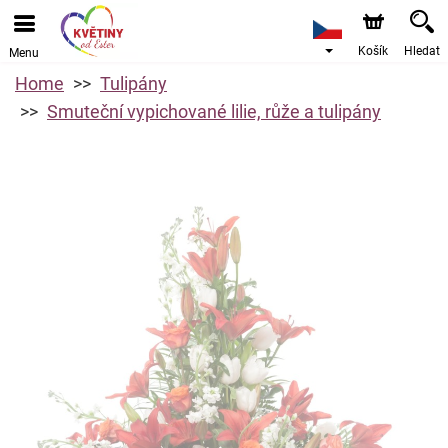
Košík
Hledat
Menu
Home
Tulipány
Smuteční vypichované lilie, růže a tulipány