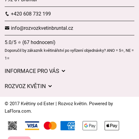
+420 608 732 199
info@rozvozkvetinbruntal.cz
5.0/5 ⭐ (67 hodnocení)
Doporučil by zákazník květinářství po vyřízení objednávky? ANO = 5⭐, NE =
1⭐
INFORMACE PRO VÁS
Pro firmy
ROZVOZ KVĚTIN
Obchodní podmínky
Ceny za doručení
O nás
© 2017 Květiny od Ester | Rozvoz květin. Powered by
Kam doručujeme květiny
LaFlora.com
.
Ochrana osobních údajů
Cookies
Často kladené dotazy
Kontakt
Časy doručení květin – přehled možností