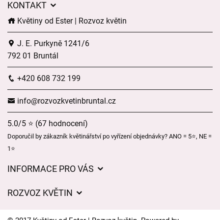
KONTAKT
Květiny od Ester | Rozvoz květin
J. E. Purkyně 1241/6
792 01 Bruntál
+420 608 732 199
info@rozvozkvetinbruntal.cz
5.0/5 ⭐ (67 hodnocení)
Doporučil by zákazník květinářství po vyřízení objednávky? ANO = 5⭐, NE =
1⭐
INFORMACE PRO VÁS
Pro firmy
ROZVOZ KVĚTIN
Obchodní podmínky
Ceny za doručení
O nás