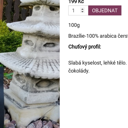
199 Kč
OBJEDNAT
100g
Brazílie-100% arabica če
Chuťový profil:
Slabá kyselost, lehké tělo
čokolády.