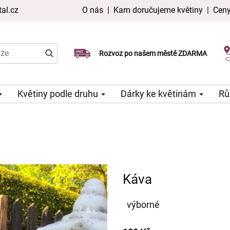
al.cz
O nás
|
Kam doručujeme květiny
|
Ceny
Doručujeme již v den objednávky
Rozvoz po našem městě ZDARMA
Možný výběr času a dne doručení
Květiny podle druhu
Dárky ke květinám
Rů
Káva
výborné