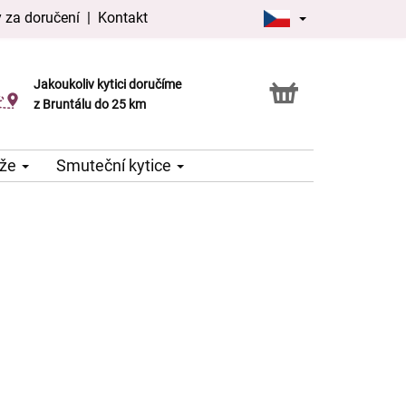
 za doručení
|
Kontakt
Jakoukoliv kytici doručíme
Možnost vyzvednout v naší květince
z Bruntálu do 25 km
že
Smuteční kytice