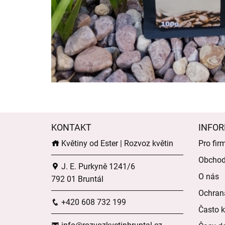
KONTAKT
INFOR
Květiny od Ester | Rozvoz květin
Pro fir
Obchod
J. E. Purkyně 1241/6
O nás
792 01 Bruntál
Ochran
+420 608 732 199
Často k