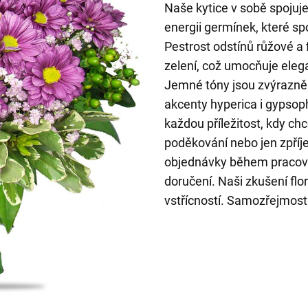
Naše kytice v sobě spojuje
energii germínek, které sp
Pestrost odstínů růžové a 
zelení, což umocňuje eleg
Jemné tóny jsou zvýrazněn
akcenty hyperica i gypsoph
každou příležitost, kdy chc
poděkování nebo jen zpří
objednávky během pracovn
doručení. Naši zkušení flo
vstřícností. Samozřejmostí