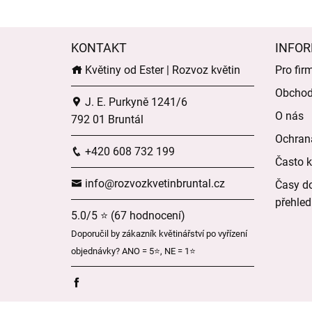
KONTAKT
INFOR
Květiny od Ester | Rozvoz květin
Pro fir
Obchod
J. E. Purkyně 1241/6
O nás
792 01 Bruntál
Ochran
+420 608 732 199
Často k
info@rozvozkvetinbruntal.cz
Časy do
přehled
5.0/5 ⭐ (67 hodnocení)
Doporučil by zákazník květinářství po vyřízení
objednávky? ANO = 5⭐, NE = 1⭐