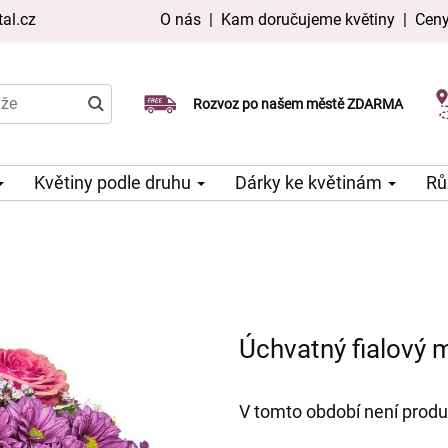
al.cz
O nás
|
Kam doručujeme květiny
|
Ceny
Doručujeme již v den objednávky
Rozvoz po našem městě ZDARMA
Možný výběr času a dne doručení
Květiny podle druhu
Dárky ke květinám
Rů
Úchvatný fialový m
V tomto období není produ