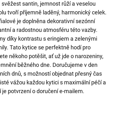
 svěžest santin, jemnost růží a veselou
olu tvoří příjemně laděný, harmonický celek.
fialové je doplněna dekorativní sezónní
antní a radostnou atmosféru této vazby.
y díky kontrastu s eringiem a zelenými
ily. Tato kytice se perfektně hodí pro
ete někoho potěšit, ať už jde o narozeniny,
jemnění běžného dne. Doručujeme v den
ích dnů, s možností objednat přesný čas
risté vážou každou kytici s maximální péčí a
 je potvrzení o doručení e-mailem.