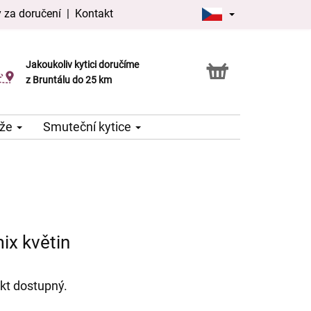
 za doručení
|
Kontakt
Jakoukoliv kytici doručíme
Možnost vyzvednout v naší květince
z Bruntálu do 25 km
že
Smuteční kytice
ix květin
kt dostupný.