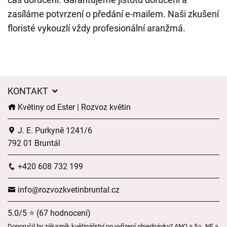
zasíláme potvrzení o předání e-mailem. Naši zkušení
floristé vykouzlí vždy profesionální aranžmá.
KONTAKT
Květiny od Ester | Rozvoz květin
J. E. Purkyně 1241/6
792 01 Bruntál
+420 608 732 199
info@rozvozkvetinbruntal.cz
5.0/5 ⭐ (67 hodnocení)
Doporučil by zákazník květinářství po vyřízení objednávky? ANO = 5⭐, NE =