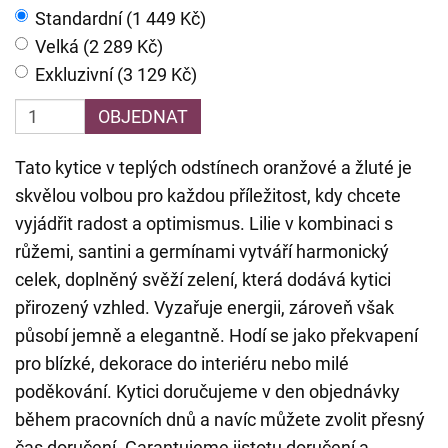
Standardní (1 449 Kč)
Velká (2 289 Kč)
Exkluzivní (3 129 Kč)
OBJEDNAT
Tato kytice v teplých odstínech oranžové a žluté je
skvělou volbou pro každou příležitost, kdy chcete
vyjádřit radost a optimismus. Lilie v kombinaci s
růžemi, santini a germínami vytváří harmonický
celek, doplněný svěží zelení, která dodává kytici
přirozený vzhled. Vyzařuje energii, zároveň však
působí jemně a elegantně. Hodí se jako překvapení
pro blízké, dekorace do interiéru nebo milé
poděkování. Kytici doručujeme v den objednávky
během pracovních dnů a navíc můžete zvolit přesný
čas doručení. Garantujeme jistotu doručení a