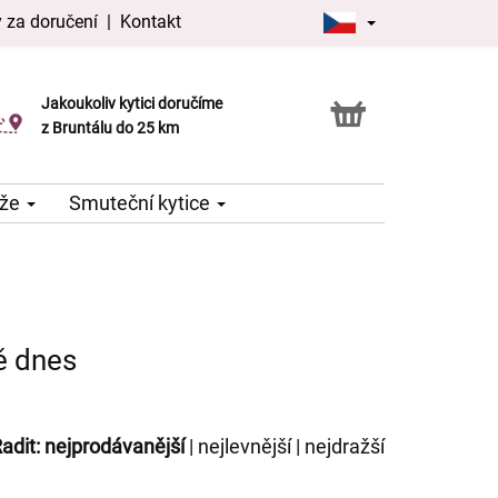
 za doručení
|
Kontakt
Jakoukoliv kytici doručíme
Možnost vyzvednout v naší květince
z Bruntálu do 25 km
že
Smuteční kytice
ě dnes
adit:
nejprodávanější
|
nejlevnější
|
nejdražší