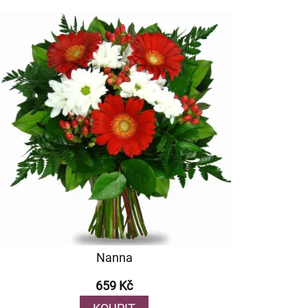
Nanna
659 Kč