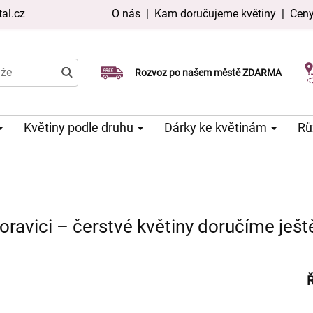
al.cz
O nás
|
Kam doručujeme květiny
|
Ceny
Doručujeme již v den objednávky
Rozvoz po našem městě ZDARMA
Možný výběr času a dne doručení
Květiny podle druhu
Dárky ke květinám
Rů
oravici – čerstvé květiny doručíme ješt
Ř