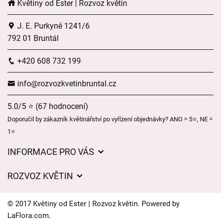
Květiny od Ester | Rozvoz květin
J. E. Purkyně 1241/6
792 01 Bruntál
+420 608 732 199
info@rozvozkvetinbruntal.cz
5.0/5 ⭐ (67 hodnocení)
Doporučil by zákazník květinářství po vyřízení objednávky? ANO = 5⭐, NE =
1⭐
INFORMACE PRO VÁS
Pro firmy
ROZVOZ KVĚTIN
Obchodní podmínky
Ceny za doručení
O nás
© 2017 Květiny od Ester | Rozvoz květin. Powered by
Kam doručujeme květiny
LaFlora.com
.
Ochrana osobních údajů