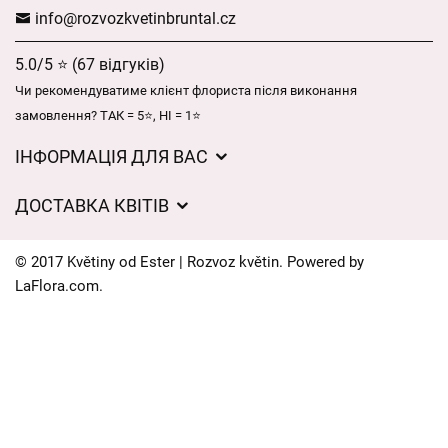
info@rozvozkvetinbruntal.cz
5.0/5 ⭐ (67 відгуків)
Чи рекомендуватиме клієнт флориста після виконання
замовлення? ТАК = 5⭐, НІ = 1⭐
ІНФОРМАЦІЯ ДЛЯ ВАС
Загальні умови ведення господарської діяльності
ДОСТАВКА КВІТІВ
Захист персональних даних
Вартість доставки
Час доставки квітів – огляд можливостей
© 2017 Květiny od Ester | Rozvoz květin. Powered by
Куди ми доставляємо квіти
LaFlora.com
.
Файли cookie
Контакти