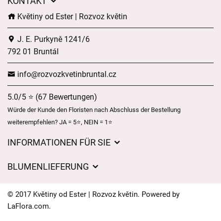
KONTAKT
Květiny od Ester | Rozvoz květin
J. E. Purkyně 1241/6
792 01 Bruntál
info@rozvozkvetinbruntal.cz
5.0/5 ⭐ (67 Bewertungen)
Würde der Kunde den Floristen nach Abschluss der Bestellung
weiterempfehlen? JA = 5⭐, NEIN = 1⭐
INFORMATIONEN FÜR SIE
Geschäftsbedingungen
BLUMENLIEFERUNG
Datenschutz
Liefergebühren
Lieferzeiten für Blumen – Übersicht der Möglichkeiten
© 2017 Květiny od Ester | Rozvoz květin. Powered by
Wohin wir Blumen liefern
LaFlora.com
.
Cookies