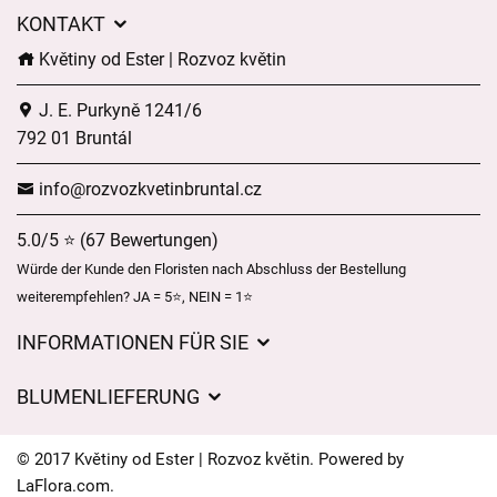
KONTAKT
Květiny od Ester | Rozvoz květin
J. E. Purkyně 1241/6
792 01 Bruntál
info@rozvozkvetinbruntal.cz
5.0/5 ⭐ (67 Bewertungen)
Würde der Kunde den Floristen nach Abschluss der Bestellung
weiterempfehlen? JA = 5⭐, NEIN = 1⭐
INFORMATIONEN FÜR SIE
Geschäftsbedingungen
BLUMENLIEFERUNG
Datenschutz
Liefergebühren
Lieferzeiten für Blumen – Übersicht der Möglichkeiten
© 2017 Květiny od Ester | Rozvoz květin. Powered by
Wohin wir Blumen liefern
LaFlora.com
.