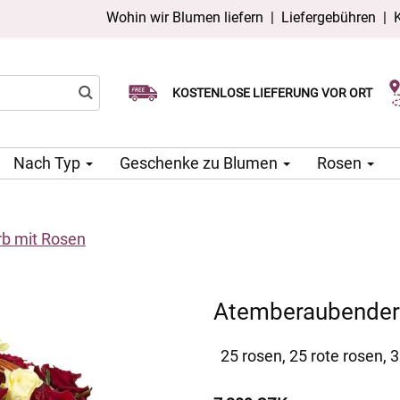
Wohin wir Blumen liefern
|
Liefergebühren
|
Wählen Sie Ihr Lieferdatum
KOSTENLOSE LIEFERUNG VOR ORT
Lieferung am selben Tag möglich
Nach Typ
Geschenke zu Blumen
Rosen
b mit Rosen
Atemberaubender
25 rosen, 25 rote rosen,