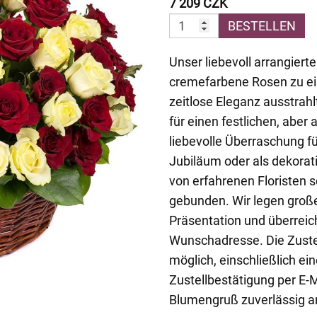
7 209 CZK
BESTELLEN
Unser liebevoll arrangiert
cremefarbene Rosen zu e
zeitlose Eleganz ausstrah
für einen festlichen, aber 
liebevolle Überraschung 
Jubiläum oder als dekorati
von erfahrenen Floristen s
gebunden. Wir legen groß
Präsentation und überreic
Wunschadresse. Die Zustel
möglich, einschließlich ei
Zustellbestätigung per E-M
Blumengruß zuverlässig 