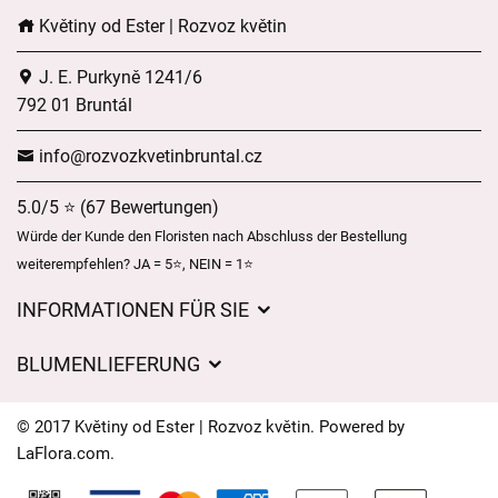
Květiny od Ester | Rozvoz květin
J. E. Purkyně 1241/6
792 01 Bruntál
info@rozvozkvetinbruntal.cz
5.0/5 ⭐ (67 Bewertungen)
Würde der Kunde den Floristen nach Abschluss der Bestellung
weiterempfehlen? JA = 5⭐, NEIN = 1⭐
INFORMATIONEN FÜR SIE
Geschäftsbedingungen
BLUMENLIEFERUNG
Datenschutz
Liefergebühren
Lieferzeiten für Blumen – Übersicht der Möglichkeiten
© 2017 Květiny od Ester | Rozvoz květin. Powered by
Wohin wir Blumen liefern
LaFlora.com
.
Cookies