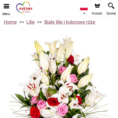
Koszyk
Szukaj
Menu
Home
Lilie
Białe lilie i kolorowe róże