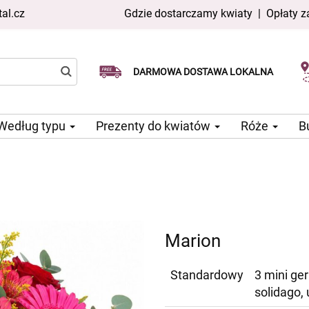
al.cz
Gdzie dostarczamy kwiaty
|
Opłaty z
Dostawa tego samego dnia
Wybierz datę dostawy
DARMOWA DOSTAWA LOKALNA
dostępna
Według typu
Prezenty do kwiatów
Róże
B
Marion
Standardowy
3 mini ger
solidago,