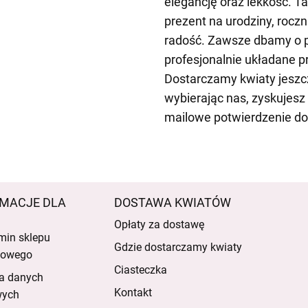
elegancję oraz lekkość. T
prezent na urodziny, roczn
radość. Zawsze dbamy o p
profesjonalnie układane 
Dostarczamy kwiaty jeszc
wybierając nas, zyskujes
mailowe potwierdzenie do
MACJE DLA
DOSTAWA KWIATÓW
Opłaty za dostawę
min sklepu
Gdzie dostarczamy kwiaty
etowego
Ciasteczka
a danych
Kontakt
wych