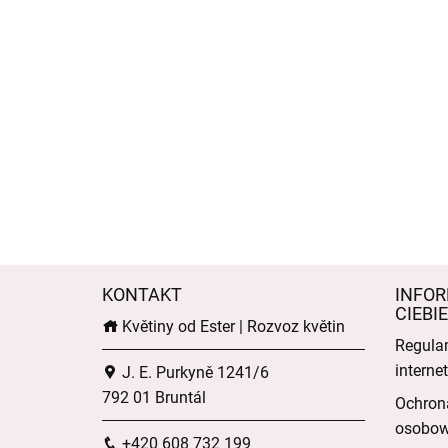
KONTAKT
INFOR
CIEBIE
Květiny od Ester | Rozvoz květin
Regula
intern
J. E. Purkyně 1241/6
792 01 Bruntál
Ochron
osobo
+420 608 732 199