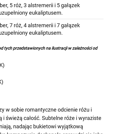
ber, 5 róż, 3 alstremerii i 5 gałązek
 uzupełniony eukaliptusem.
ber, 7 róż, 4 alstremerii i 7 gałązek
 uzupełniony eukaliptusem.
od tych przedstawionych na ilustracji w zależności od
K)
K)
y w sobie romantyczne odcienie różu i
ą i świeżą całość. Subtelne róże i wyraziste
łniają, nadając bukietowi wyjątkową