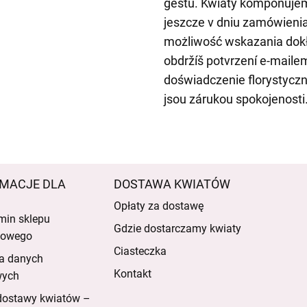
gestu. Kwiaty komponujem
jeszcze v dniu zamówieni
możliwość wskazania dokł
obdržíš potvrzení e-mail
doświadczenie florystyczn
jsou zárukou spokojenosti
MACJE DLA
DOSTAWA KWIATÓW
Opłaty za dostawę
min sklepu
Gdzie dostarczamy kwiaty
etowego
Ciasteczka
a danych
Kontakt
wych
dostawy kwiatów –