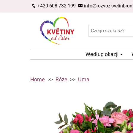
+420 608 732 199
info@rozvozkvetinbrunt
Według okazji
Home
Róże
Uma