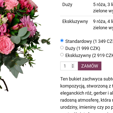
Duży
5 róża, 3 
zielone w
Ekskluzywny
9 róża, 4 
zielone w
Standardowy (1 349 CZ
Duży (1 999 CZK)
Ekskluzywny (2 919 CZ
ZAMÓW
Ten bukiet zachwyca subte
kompozycją, stworzoną z t
eleganckich róż, gerber i a
radosną atmosferę, która 
urodziny, imieniny czy po 