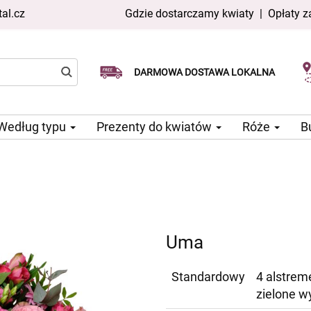
al.cz
Gdzie dostarczamy kwiaty
|
Opłaty z
Dostawa tego samego dnia
Wybierz datę dostawy
DARMOWA DOSTAWA LOKALNA
dostępna
Według typu
Prezenty do kwiatów
Róże
B
Uma
Standardowy
4 alstreme
zielone w