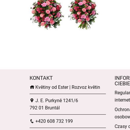
KONTAKT
INFOR
CIEBIE
Květiny od Ester | Rozvoz květin
Regula
intern
J. E. Purkyně 1241/6
792 01 Bruntál
Ochron
osobo
+420 608 732 199
Czasy 