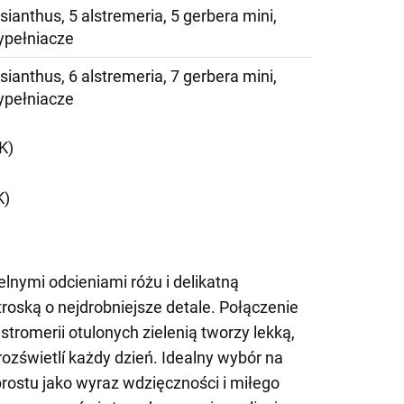
lisianthus, 5 alstremeria, 5 gerbera mini,
ypełniacze
lisianthus, 6 alstremeria, 7 gerbera mini,
ypełniacze
K)
K)
lnymi odcieniami różu i delikatną
roską o nejdrobniejsze detale. Połączenie
lstromerii otulonych zielenią tworzy lekką,
rozświetlí każdy dzień. Idealny wybór na
prostu jako wyraz wdzięczności i miłego