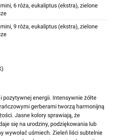
mini, 6 róża, eukaliptus (ekstra), zielone
cze
mini, 9 róża, eukaliptus (ekstra), zielone
cze
)
K)
 i pozytywnej energii. Intensywnie żółte
arańczowymi gerberami tworzą harmonijną
eżości. Jasne kolory sprawiają, że
je się na urodziny, podziękowania lub
y wywołać uśmiech. Zieleń liści subtelnie