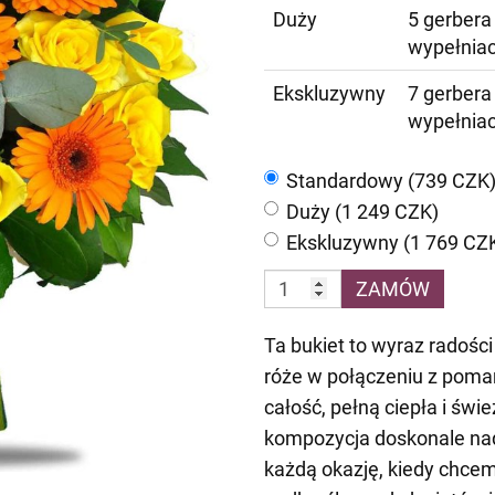
Duży
5 gerbera 
wypełnia
Ekskluzywny
7 gerbera 
wypełnia
Standardowy (739 CZK
Duży (1 249 CZK)
Ekskluzywny (1 769 CZ
ZAMÓW
Ta bukiet to wyraz radości
róże w połączeniu z pom
całość, pełną ciepła i świ
kompozycja doskonale nada
każdą okazję, kiedy chcem