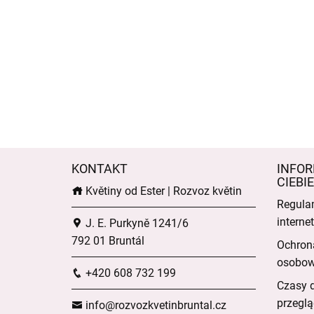
KONTAKT
INFOR
CIEBIE
Květiny od Ester | Rozvoz květin
Regula
intern
J. E. Purkyně 1241/6
792 01 Bruntál
Ochron
osobo
+420 608 732 199
Czasy 
przeglą
info@rozvozkvetinbruntal.cz