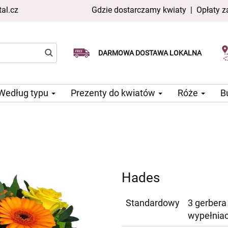
al.cz
Gdzie dostarczamy kwiaty
|
Opłaty z
Dostawa tego samego dnia
Wybierz datę dostawy
DARMOWA DOSTAWA LOKALNA
dostępna
Według typu
Prezenty do kwiatów
Róże
B
Hades
Standardowy
3 gerbera 
wypełnia