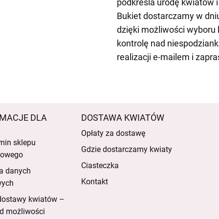
podkreśla urodę kwiatów i
Bukiet dostarczamy w dniu
dzięki możliwości wyboru
kontrolę nad niespodzian
realizacji e-mailem i zap
MACJE DLA
DOSTAWA KWIATÓW
Opłaty za dostawę
min sklepu
Gdzie dostarczamy kwiaty
etowego
Ciasteczka
a danych
Kontakt
wych
dostawy kwiatów –
d możliwości