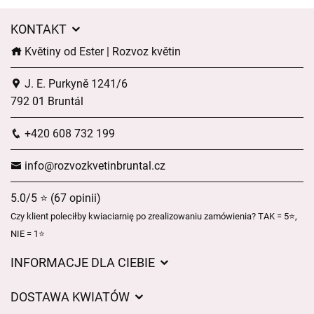
KONTAKT
Květiny od Ester | Rozvoz květin
J. E. Purkyně 1241/6
792 01 Bruntál
+420 608 732 199
info@rozvozkvetinbruntal.cz
5.0/5 ⭐ (67 opinii)
Czy klient poleciłby kwiaciarnię po zrealizowaniu zamówienia? TAK = 5⭐,
NIE = 1⭐
INFORMACJE DLA CIEBIE
Regulamin sklepu internetowego
DOSTAWA KWIATÓW
Ochrona danych osobowych