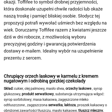
okazji. Toffifee to symbol drobnej przyjemności,
która doskonale uzupełni chwile radości lub okaże
naszą troskę i pamięć bliskiej osobie. Słodycz tej
propozycji potrafi wywołać uśmiech bez względu na
wiek. Doru­czamy Toffifee razem z kwiatami jeszcze
dziś w dni robocze, z możliwością wyboru
precyzyjnej godziny i gwarancją potwierdzenia
dostawy e-mailem. Idealny wybór na uzupełnienie
prezentu z sercem.
Chrupiący orzech laskowy w karmelu z kremem
nugatowym i odrobiną gorzkiej czekolady
Skład:
cukier, olej palmowy, masło shea,
orzechy laskowe
, syrop
glukozowy,
produkt serwatkowy
, substancja utrzymująca wilgoć:
syrop sorbitolowy; masa kakaowa, zagęszczone mleko
odtłuszczone
, zagęszczona
serwatka
,
laktoza
, proszek kakaowy o
obniżonej zawartości tłuszczu, masło kakaowe,
tłuszcz mleczny
,