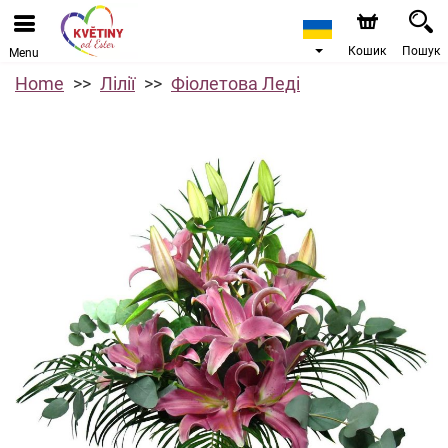
Кошик
Пошук
Menu
Home
Лілії
Фіолетова Леді