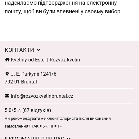
надсилаємо підтвердження на електронну
пошту, щоб ви були впевнені у своєму виборі.
КОНТАКТИ
Květiny od Ester | Rozvoz květin
J. E. Purkyně 1241/6
792 01 Bruntál
info@rozvozkvetinbruntal.cz
5.0/5 ⭐ (67 відгуків)
Чи рекомендуватиме клієнт флориста після виконання
замовлення? ТАК = 5⭐, НІ = 1⭐
ІНФОРМАЦІЯ ДЛЯ ВАС