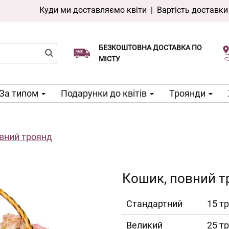
Куди ми доставляємо квіти
|
Вартість доставки
БЕЗКОШТОВНА ДОСТАВКА ПО
Виберіть дату доставки
Доставка в той же день доступна
МІСТУ
За типом
Подарунки до квітів
Троянди
вний троянд
Кошик, повний т
Cтандартний
15 т
Великий
25 т