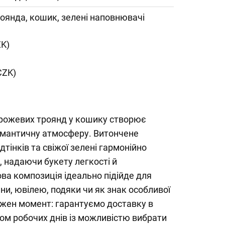
роянда, кошик, зелені наповнювачі
ZK)
CZK)
 рожевих троянд у кошику створює
омантичну атмосферу. Витончене
тінків та свіжої зелені гармонійно
 надаючи букету легкості й
ова композиція ідеально підійде для
ни, ювілею, подяки чи як знак особливої
ожен момент: гарантуємо доставку в
ом робочих днів із можливістю вибрати