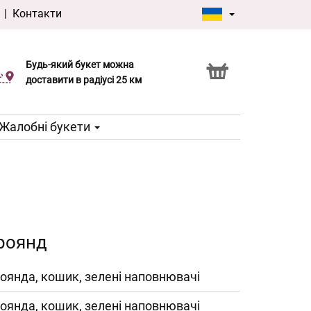
|
Контакти
Будь-який букет можна
Послуга Click & Collect
доставити в радіусі 25 км
Жалобні букети
роянд
роянда, кошик, зелені наповнювачі
роянда, кошик, зелені наповнювачі