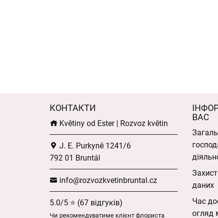
КОНТАКТИ
ІНФО
ВАС
Květiny od Ester | Rozvoz květin
Загаль
господ
J. E. Purkyně 1241/6
діяльн
792 01 Bruntál
Захист
info@rozvozkvetinbruntal.cz
даних
Час до
5.0/5 ⭐ (67 відгуків)
огляд 
Чи рекомендуватиме клієнт флориста