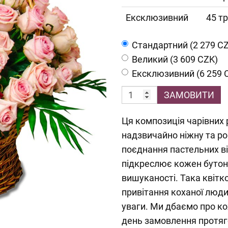
Ексклюзивний
45 т
Cтандартний (2 279 C
Великий (3 609 CZK)
Ексклюзивний (6 259 
ЗАМОВИТИ
Ця композиція чарівних
надзвичайно ніжну та р
поєднання пастельних від
підкреслює кожен бутон,
вишуканості. Така квітк
привітання коханої люди
уваги. Ми дбаємо про к
день замовлення протяг