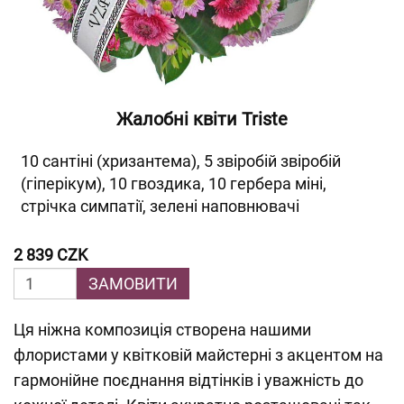
Жалобні квіти Triste
10 сантіні (хризантема), 5 звіробій звіробій
(гіперікум), 10 гвоздика, 10 гербера міні,
стрічка симпатії, зелені наповнювачі
2 839 CZK
ЗАМОВИТИ
Ця ніжна композиція створена нашими
флористами у квітковій майстерні з акцентом на
гармонійне поєднання відтінків і уважність до