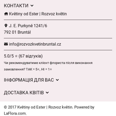
КОНТАКТИ
Květiny od Ester | Rozvoz květin
J. E. Purkyně 1241/6
792 01 Bruntál
info@rozvozkvetinbruntal.cz
5.0/5 ⭐ (67 відгуків)
Чи рекомендуватиме клієнт флориста після виконання
замовлення? ТАК = 5⭐, НІ = 1⭐
ІНФОРМАЦІЯ ДЛЯ ВАС
Загальні умови ведення господарської діяльності
ДОСТАВКА КВІТІВ
Захист персональних даних
Вартість доставки
Час доставки квітів – огляд можливостей
© 2017 Květiny od Ester | Rozvoz květin. Powered by
Куди ми доставляємо квіти
LaFlora.com
.