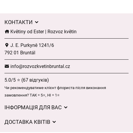
КОНТАКТИ
Květiny od Ester | Rozvoz květin
J. E. Purkyně 1241/6
792 01 Bruntál
info@rozvozkvetinbruntal.cz
5.0/5 ⭐ (67 відгуків)
Чи рекомендуватиме клієнт флориста після виконання
замовлення? ТАК = 5⭐, НІ = 1⭐
ІНФОРМАЦІЯ ДЛЯ ВАС
Загальні умови ведення господарської діяльності
ДОСТАВКА КВІТІВ
Захист персональних даних
Вартість доставки