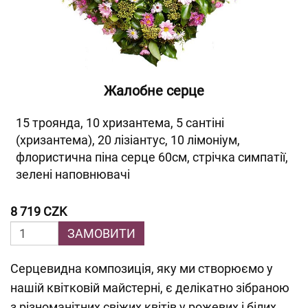
Жалобне серце
15 троянда, 10 хризантема, 5 сантіні
(хризантема), 20 лізіантус, 10 лімоніум,
флористична піна серце 60см, стрічка симпатії,
зелені наповнювачі
8 719 CZK
ЗАМОВИТИ
Серцевидна композиція, яку ми створюємо у
нашій квітковій майстерні, є делікатно зібраною
з різноманітних свіжих квітів у рожевих і білих