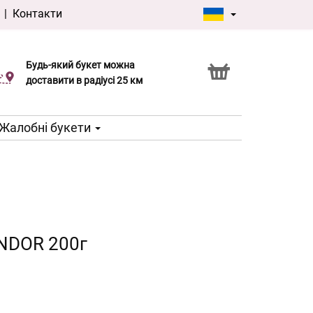
|
Контакти
Будь-який букет можна
Послуга Click & Collect
доставити в радіусі 25 км
Жалобні букети
INDOR 200г