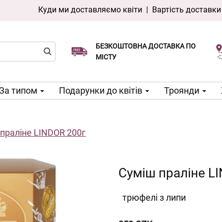
Куди ми доставляємо квіти
|
Вартість доставки
БЕЗКОШТОВНА ДОСТАВКА ПО
Виберіть дату доставки
Доставка в той же день доступна
МІСТУ
За типом
Подарунки до квітів
Троянди
праліне LINDOR 200г
Суміш праліне L
трюфелі з липи