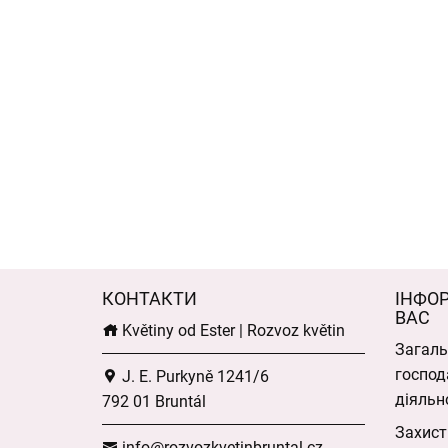
КОНТАКТИ
ІНФО
ВАС
Květiny od Ester | Rozvoz květin
Загаль
господ
J. E. Purkyně 1241/6
діяльн
792 01 Bruntál
Захист
info@rozvozkvetinbruntal.cz