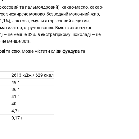
окосовий та пальмоядровий), какао-масло, какао-
сухе знежирене
молоко
, безводний молочний жир,
1,1%), лактоза, емульгатор: соєвий лецитин,
матизатор, стручок ванілі. Вміст какао-сухої
 — не менше 32%, в екстрагіркому шоколаді — не
— не менше 30%.
ові
та
сою
. Може містити сліди
фундука
та
2613 кДж / 629 ккал
49 г
слоти
36 г
41 г
40 г
4,7 г
0,17 г