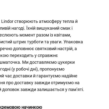
t Lindor створюють атмосферу тепла й
ливій нагоді. Їхній вишуканий смак і
реслюють момент разом із квітами,
истий штрих турботи та уваги. Упаковка
речно доповнює святковий настрій, а
нкою переходить у справжнє
 шматочка. Ми доставляємо цукерки
годні (у робочі дні), пропонуємо
й час доставки й гарантуємо надійне
ня про доставку завжди отримуємо на
й доповок завжди залишається у пам’яті.
ю кремовою начинкою