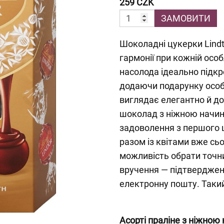
259 CZK
ЗАМОВИТИ
Шоколадні цукерки Lind
гармонії при кожній особ
насолода ідеально підк
додаючи подарунку особ
виглядає елегантно й до
шоколад з ніжною начи
задоволення з першого
разом із квітами вже сьо
можливість обрати точни
вручення — підтверджен
електронну пошту. Таки
Асорті праліне з ніжно