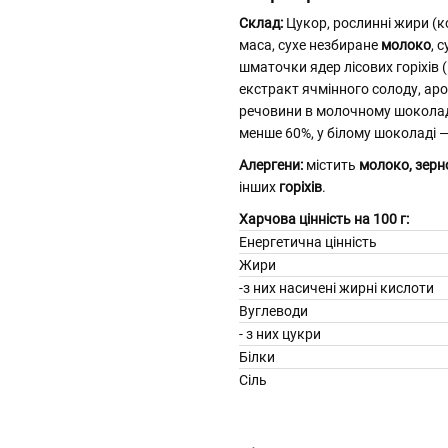
Склад:
Цукор, рослинні жири (к
маса, сухе незбиране
молоко
, 
шматочки ядер лісових горіхів (
екстракт ячмінного солоду, аро
речовини в молочному шоколаді
менше 60%, у білому шоколаді 
Алергени:
містить
молоко,
зерн
інших
горіхів
.
Харчова цінність на 100 г:
Енергетична цінність
Жири
-з них насичені жирні ки
Вуглеводи
- з них цукри
Білки
Сіль