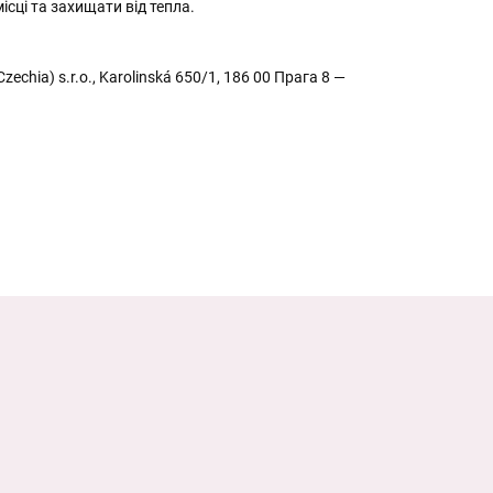
ісці та захищати від тепла.
(Czechia) s.r.o., Karolinská 650/1, 186 00 Прага 8 —