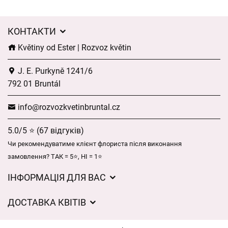
КОНТАКТИ
Květiny od Ester | Rozvoz květin
J. E. Purkyně 1241/6
792 01 Bruntál
info@rozvozkvetinbruntal.cz
5.0/5 ⭐ (67 відгуків)
Чи рекомендуватиме клієнт флориста після виконання
замовлення? ТАК = 5⭐, НІ = 1⭐
ІНФОРМАЦІЯ ДЛЯ ВАС
Загальні умови ведення господарської діяльності
ДОСТАВКА КВІТІВ
Захист персональних даних
Вартість доставки
Час доставки квітів – огляд можливостей