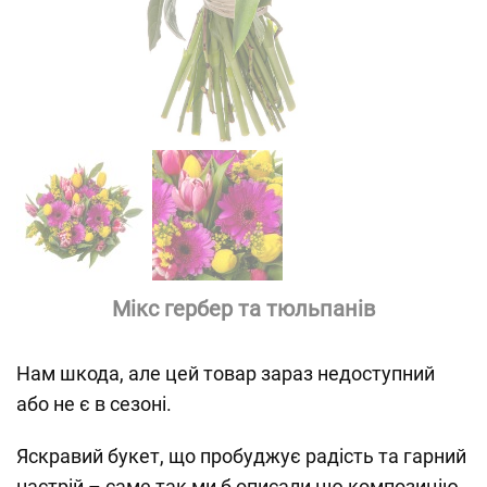
Мікс гербер та тюльпанів
Нам шкода, але цей товар зараз недоступний
або не є в сезоні.
Яскравий букет, що пробуджує радість та гарний
настрій – саме так ми б описали цю композицію.