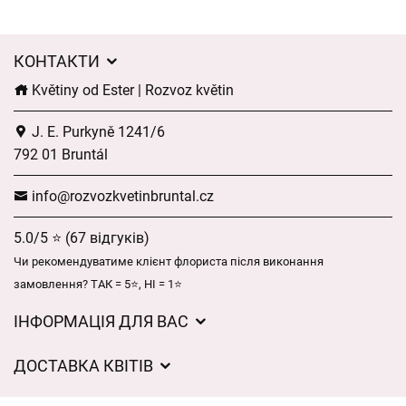
КОНТАКТИ
Květiny od Ester | Rozvoz květin
J. E. Purkyně 1241/6
792 01 Bruntál
info@rozvozkvetinbruntal.cz
5.0/5 ⭐ (67 відгуків)
Чи рекомендуватиме клієнт флориста після виконання
замовлення? ТАК = 5⭐, НІ = 1⭐
ІНФОРМАЦІЯ ДЛЯ ВАС
Загальні умови ведення господарської діяльності
ДОСТАВКА КВІТІВ
Захист персональних даних
Вартість доставки