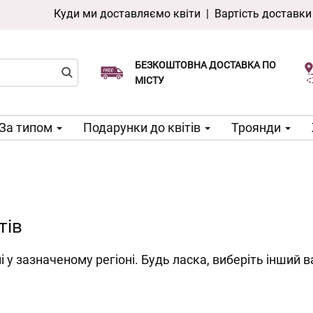
Куди ми доставляємо квіти
|
Вартість доставки
БЕЗКОШТОВНА ДОСТАВКА ПО
Виберіть дату доставки
Доставка в той же день доступна
МІСТУ
За типом
Подарунки до квітів
Троянди
тів
і у зазначеному регіоні. Будь ласка, виберіть інший в