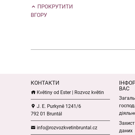
ПРОКРУТИТИ
ВГОРУ
КОНТАКТИ
ІНФО
ВАС
Květiny od Ester | Rozvoz květin
Загаль
господ
J. E. Purkyně 1241/6
діяльн
792 01 Bruntál
Захист
info@rozvozkvetinbruntal.cz
даних