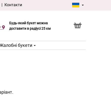
|
Контакти
Будь-який букет можна
Послуга Click & Collect
доставити в радіусі 25 км
Жалобні букети
аріант.