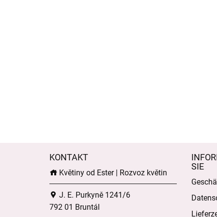
KONTAKT
INFOR
SIE
Květiny od Ester | Rozvoz květin
Geschä
J. E. Purkyně 1241/6
Datens
792 01 Bruntál
Lieferz