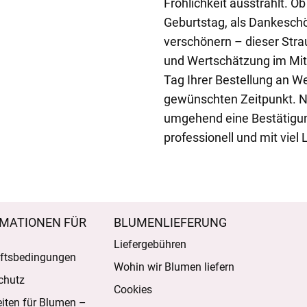
Fröhlichkeit ausstrahlt. O
Geburtstag, als Dankesch
verschönern – dieser Stra
und Wertschätzung im Mitt
Tag Ihrer Bestellung an W
gewünschten Zeitpunkt. Na
umgehend eine Bestätigun
professionell und mit viel
MATIONEN FÜR
BLUMENLIEFERUNG
Liefergebühren
ftsbedingungen
Wohin wir Blumen liefern
chutz
Cookies
eiten für Blumen –