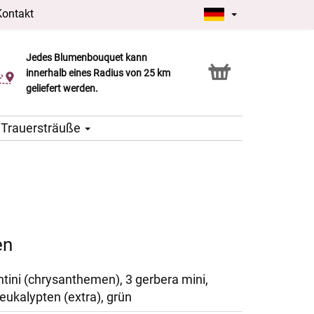
Kontakt
Jedes Blumenbouquet kann
Click & Collect Service
innerhalb eines Radius von 25 km
geliefert werden.
Trauersträuße
en
ntini (chrysanthemen), 3 gerbera mini,
 eukalypten (extra), grün