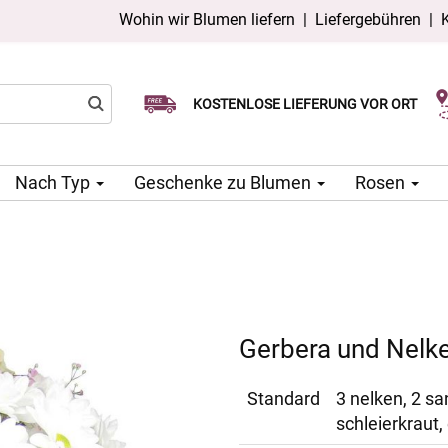
Wohin wir Blumen liefern
|
Liefergebühren
|
Wählen Sie Ihr Lieferdatum
KOSTENLOSE LIEFERUNG VOR ORT
Lieferung am selben Tag möglich
Nach Typ
Geschenke zu Blumen
Rosen
Gerbera und Nelk
Standard
3 nelken, 2 sa
schleierkraut,