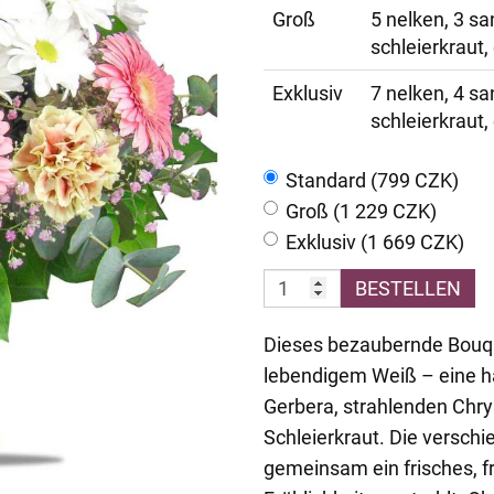
Groß
5 nelken, 3 sa
schleierkraut,
Exklusiv
7 nelken, 4 sa
schleierkraut,
Standard (799 CZK)
Groß (1 229 CZK)
Exklusiv (1 669 CZK)
BESTELLEN
Dieses bezaubernde Bouque
lebendigem Weiß – eine 
Gerbera, strahlenden Chr
Schleierkraut. Die verschi
gemeinsam ein frisches, f