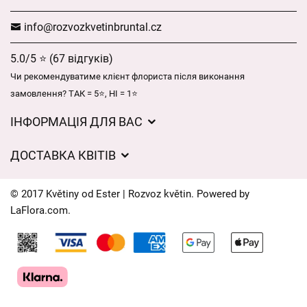
info@rozvozkvetinbruntal.cz
5.0/5 ⭐ (67 відгуків)
Чи рекомендуватиме клієнт флориста після виконання
замовлення? ТАК = 5⭐, НІ = 1⭐
ІНФОРМАЦІЯ ДЛЯ ВАС
Загальні умови ведення господарської діяльності
ДОСТАВКА КВІТІВ
Захист персональних даних
Вартість доставки
Час доставки квітів – огляд можливостей
© 2017 Květiny od Ester | Rozvoz květin. Powered by
Куди ми доставляємо квіти
LaFlora.com
.
Файли cookie
Контакти