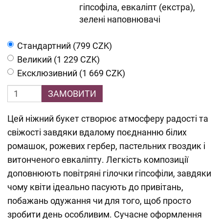
гіпсофіла, евкаліпт (екстра),
зелені наповнювачі
Cтандартний (799 CZK)
Великий (1 229 CZK)
Ексклюзивний (1 669 CZK)
ЗАМОВИТИ
Цей ніжний букет створює атмосферу радості та
свіжості завдяки вдалому поєднанню білих
ромашок, рожевих гербер, пастельних гвоздик і
витонченого евкаліпту. Легкість композиції
доповнюють повітряні гілочки гіпсофіли, завдяки
чому квіти ідеально пасують до привітань,
побажань одужання чи для того, щоб просто
зробити день особливим. Сучасне оформлення