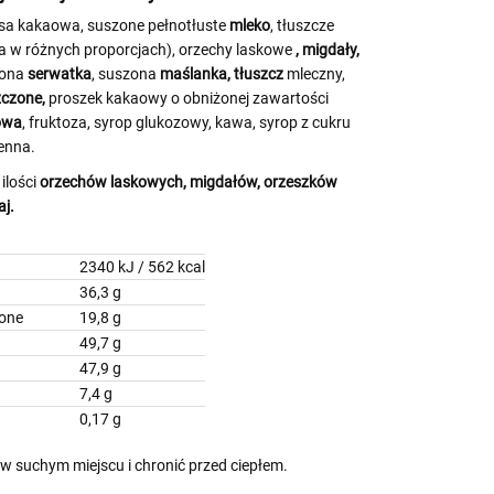
sa kakaowa, suszone pełnotłuste
mleko
, tłuszcze
ea w różnych proporcjach), orzechy laskowe
,
migdały,
zona
serwatka
, suszona
maślanka, tłuszcz
mleczny,
zczone,
proszek kakaowy o obniżonej zawartości
owa
, fruktoza, syrop glukozowy, kawa, syrop z cukru
enna.
ilości
orzechów laskowych, migdałów, orzeszków
aj.
2340 kJ / 562 kcal
36,3 g
 nasycone
19,8 g
49,7 g
47,9 g
7,4 g
0,17 g
 suchym miejscu i chronić przed ciepłem.