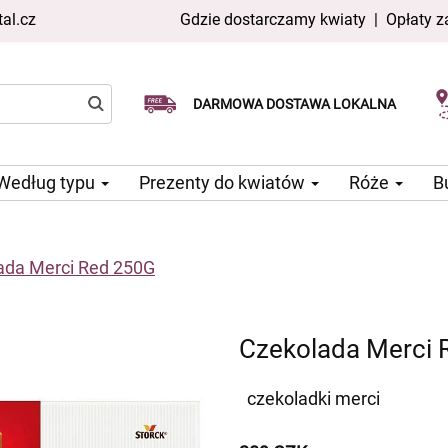
al.cz
Gdzie dostarczamy kwiaty
|
Opłaty z
Dostawa tego samego dnia
Wybierz datę dostawy
DARMOWA DOSTAWA LOKALNA
dostępna
Według typu
Prezenty do kwiatów
Róże
B
ada Merci Red 250G
Czekolada Merci 
czekoladki merci