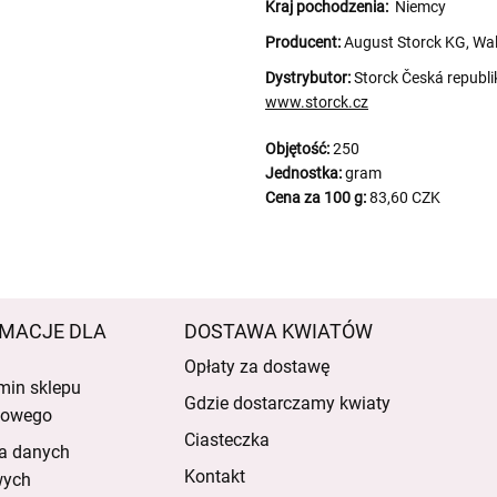
Kraj pochodzenia:
Niemcy
Producent:
August Storck KG, Wal
Dystrybutor:
Storck Česká republi
www.storck.cz
Objętość:
250
Jednostka:
gram
Cena za 100 g:
83,60 CZK
MACJE DLA
DOSTAWA KWIATÓW
Opłaty za dostawę
min sklepu
Gdzie dostarczamy kwiaty
etowego
Ciasteczka
a danych
Kontakt
wych