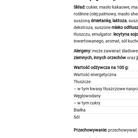
Skład:
cukier, masło kakaowe, ma
roślinne (olej palmowy, masło sh
suszoną
śmietankę, laktoza
, sus
dekstroza, suszone
mleko odtłus
tłuszczu, emulgator:
lecytyna soj
inwertowanego, aromat, sól kuch
Alergeny:
może zawierać śladowe 
ziemnych, innych orzechów
oraz
j
Wartość odżywcza na 100 g:
Wartość energetyczna
Tłuszcze
– w tym kwasy tłuszczowe
Węglowodany
– w tym cukry
Białka
Sól
Przechowywanie:
przechowywać w