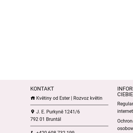
KONTAKT
INFOR
CIEBIE
Květiny od Ester | Rozvoz květin
Regula
intern
J. E. Purkyně 1241/6
792 01 Bruntál
Ochron
osobo
+420 608 732 199