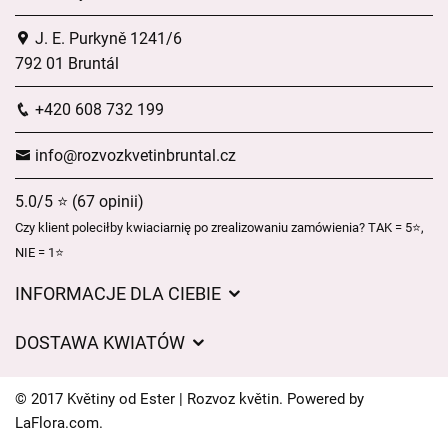
J. E. Purkyně 1241/6
792 01 Bruntál
+420 608 732 199
info@rozvozkvetinbruntal.cz
5.0/5 ⭐ (67 opinii)
Czy klient poleciłby kwiaciarnię po zrealizowaniu zamówienia? TAK = 5⭐,
NIE = 1⭐
INFORMACJE DLA CIEBIE
Regulamin sklepu internetowego
DOSTAWA KWIATÓW
Ochrona danych osobowych
Opłaty za dostawę
Czasy dostawy kwiatów – przegląd możliwości
© 2017 Květiny od Ester | Rozvoz květin. Powered by
Gdzie dostarczamy kwiaty
LaFlora.com
.
Ciasteczka