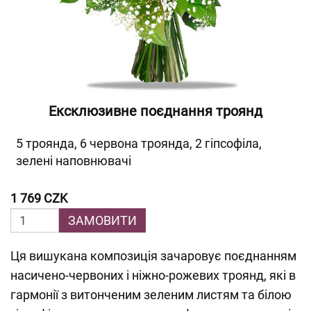
Ексклюзивне поєднання троянд
5 троянда, 6 червона троянда, 2 гіпсофіла,
зелені наповнювачі
1 769 CZK
ЗАМОВИТИ
Ця вишукана композиція зачаровує поєднанням
насичено-червоних і ніжно-рожевих троянд, які в
гармонії з витонченим зеленим листям та білою