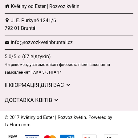
Květiny od Ester | Rozvoz květin
J. E. Purkyně 1241/6
792 01 Bruntál
info@rozvozkvetinbruntal.cz
5.0/5 ⭐ (67 відгуків)
Чи рекомендуватиме клієнт флориста після виконання
замовлення? ТАК = 5⭐, НІ = 1⭐
ІНФОРМАЦІЯ ДЛЯ ВАС
Загальні умови ведення господарської діяльності
ДОСТАВКА КВІТІВ
Захист персональних даних
Вартість доставки
Час доставки квітів – огляд можливостей
© 2017 Květiny od Ester | Rozvoz květin. Powered by
Куди ми доставляємо квіти
LaFlora.com
.
Файли cookie