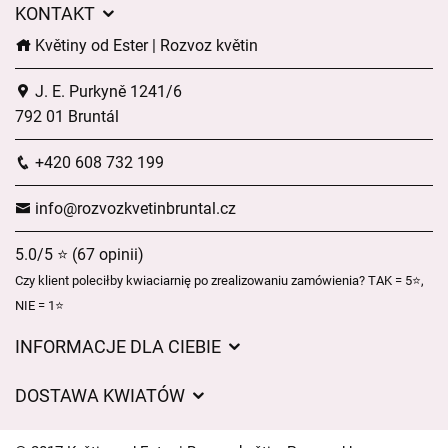
KONTAKT
Květiny od Ester | Rozvoz květin
J. E. Purkyně 1241/6
792 01 Bruntál
+420 608 732 199
info@rozvozkvetinbruntal.cz
5.0/5 ⭐ (67 opinii)
Czy klient poleciłby kwiaciarnię po zrealizowaniu zamówienia? TAK = 5⭐,
NIE = 1⭐
INFORMACJE DLA CIEBIE
Regulamin sklepu internetowego
DOSTAWA KWIATÓW
Ochrona danych osobowych
Opłaty za dostawę
Czasy dostawy kwiatów – przegląd możliwości