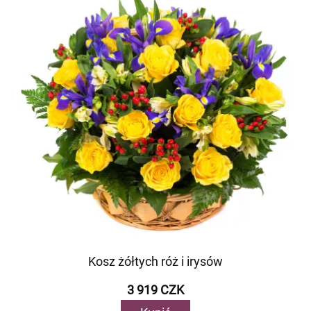
Kosz żółtych róż i irysów
3 919 CZK