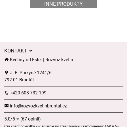
INNE PRODUKTY
KONTAKT
Květiny od Ester | Rozvoz květin
J. E. Purkyně 1241/6
792 01 Bruntál
+420 608 732 199
info@rozvozkvetinbruntal.cz
5.0/5 ⭐ (67 opinii)
Czy klient poleciłby kwiaciarnię po zrealizowaniu zamówienia? TAK = 5⭐,