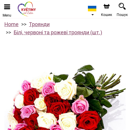
Кошик
Пошук
Menu
Home
Троянди
Білі, червоні та рожеві троянди (шт.)