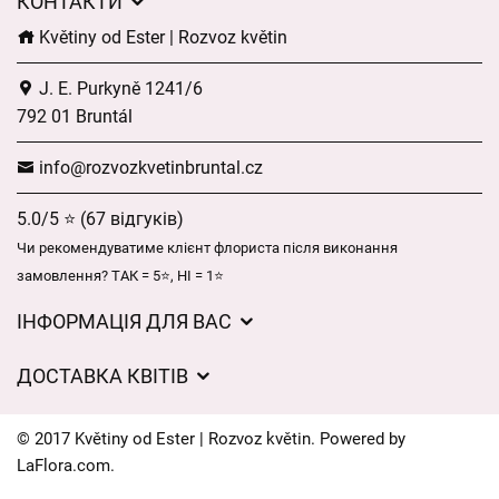
КОНТАКТИ
Květiny od Ester | Rozvoz květin
J. E. Purkyně 1241/6
792 01 Bruntál
info@rozvozkvetinbruntal.cz
5.0/5 ⭐ (67 відгуків)
Чи рекомендуватиме клієнт флориста після виконання
замовлення? ТАК = 5⭐, НІ = 1⭐
ІНФОРМАЦІЯ ДЛЯ ВАС
Загальні умови ведення господарської діяльності
ДОСТАВКА КВІТІВ
Захист персональних даних
Вартість доставки
Час доставки квітів – огляд можливостей
© 2017 Květiny od Ester | Rozvoz květin. Powered by
Куди ми доставляємо квіти
LaFlora.com
.
Файли cookie