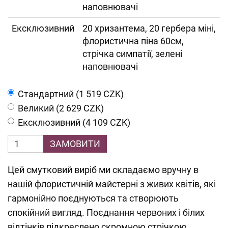
наповнювачі
Ексклюзивний
20 хризантема, 20 гербера міні,
флористична піна 60см,
стрічка симпатії, зелені
наповнювачі
Cтандартний (1 519 CZK)
Великий (2 629 CZK)
Ексклюзивний (4 109 CZK)
ЗАМОВИТИ
Цей смутковий виріб ми складаємо вручну в
нашій флористичній майстерні з живих квітів, які
гармонійно поєднуються та створюють
спокійний вигляд. Поєднання червоних і білих
відтінків підкреслено скромною стрічкою.