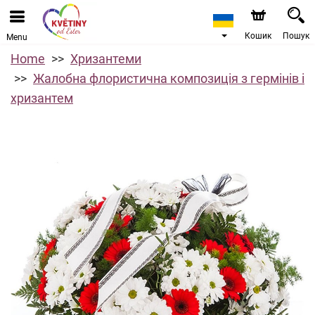
Кошик
Пошук
Menu
Home
Хризантеми
Жалобна флористична композиція з гермінів і
хризантем