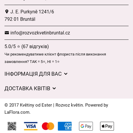
J. E. Purkyně 1241/6
792 01 Bruntál
info@rozvozkvetinbruntal.cz
5.0/5 ⭐ (67 відгуків)
Чи рекомендуватиме клієнт флориста після виконання
замовлення? ТАК = 5⭐, НІ = 1⭐
ІНФОРМАЦІЯ ДЛЯ ВАС
Загальні умови ведення господарської діяльності
ДОСТАВКА КВІТІВ
Захист персональних даних
Вартість доставки
Час доставки квітів – огляд можливостей
© 2017 Květiny od Ester | Rozvoz květin. Powered by
Куди ми доставляємо квіти
LaFlora.com
.
Файли cookie
Контакти