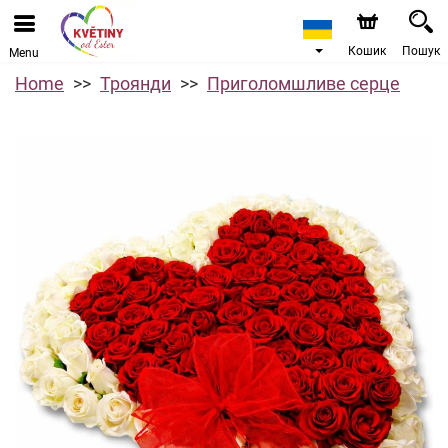
Кошик
Пошук
Menu
Home
Троянди
Приголомшливе серце