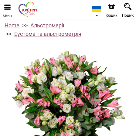
Кошик
Пошук
Menu
Home
Альстромерії
Еустома та альстрометрія