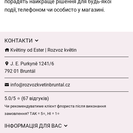
порадять найкраще рішення для будь-якої
події, телефоном чи особисто у магазині.
КОНТАКТИ
Květiny od Ester | Rozvoz květin
J. E. Purkyně 1241/6
792 01 Bruntál
info@rozvozkvetinbruntal.cz
5.0/5 ⭐ (67 відгуків)
Чи рекомендуватиме клієнт флориста після виконання
замовлення? ТАК = 5⭐, НІ = 1⭐
ІНФОРМАЦІЯ ДЛЯ ВАС