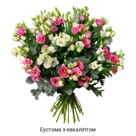
Еустома з евкаліптом