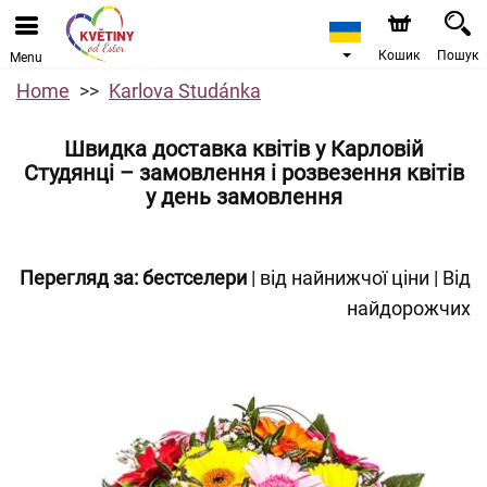
Кошик
Пошук
Menu
Home
Karlova Studánka
Швидка доставка квітів у Карловій
Студянці – замовлення і розвезення квітів
у день замовлення
Перегляд за:
бестселери
|
від найнижчої ціни
|
Від
найдорожчих