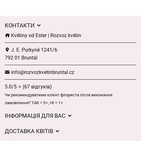
КОНТАКТИ
Květiny od Ester | Rozvoz květin
J. E. Purkyně 1241/6
792 01 Bruntál
info@rozvozkvetinbruntal.cz
5.0/5 ⭐ (67 відгуків)
Чи рекомендуватиме клієнт флориста після виконання
замовлення? ТАК = 5⭐, НІ = 1⭐
ІНФОРМАЦІЯ ДЛЯ ВАС
Загальні умови ведення господарської діяльності
ДОСТАВКА КВІТІВ
Захист персональних даних