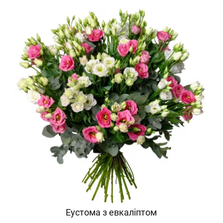
Еустома з евкаліптом