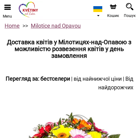
Кошик
Пошук
Menu
Home
Milotice nad Opavou
Доставка квітів у Мілотицях-над-Опавою з
можливістю розвезення квітів у день
замовлення
Перегляд за:
бестселери
|
від найнижчої ціни
|
Від
найдорожчих