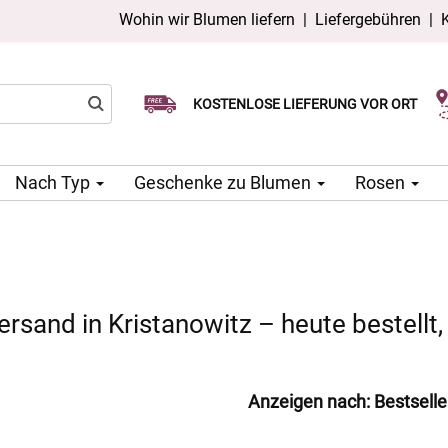
Wohin wir Blumen liefern
|
Liefergebühren
|
Wählen Sie Ihr Lieferdatum
KOSTENLOSE LIEFERUNG VOR ORT
Lieferung am selben Tag möglich
Nach Typ
Geschenke zu Blumen
Rosen
sand in Kristanowitz – heute bestellt,
Anzeigen nach:
Bestselle