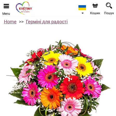
Кошик
Пошук
Menu
Home
Герміні для радості