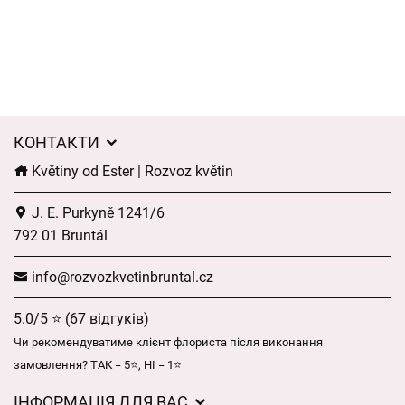
КОНТАКТИ
Květiny od Ester | Rozvoz květin
J. E. Purkyně 1241/6
792 01 Bruntál
info@rozvozkvetinbruntal.cz
5.0/5 ⭐ (67 відгуків)
Чи рекомендуватиме клієнт флориста після виконання
замовлення? ТАК = 5⭐, НІ = 1⭐
ІНФОРМАЦІЯ ДЛЯ ВАС