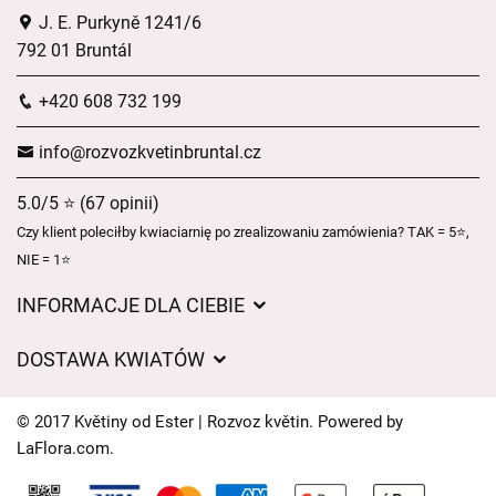
J. E. Purkyně 1241/6
792 01 Bruntál
+420 608 732 199
info@rozvozkvetinbruntal.cz
5.0/5 ⭐ (67 opinii)
Czy klient poleciłby kwiaciarnię po zrealizowaniu zamówienia? TAK = 5⭐,
NIE = 1⭐
INFORMACJE DLA CIEBIE
Regulamin sklepu internetowego
DOSTAWA KWIATÓW
Ochrona danych osobowych
Opłaty za dostawę
Czasy dostawy kwiatów – przegląd możliwości
© 2017 Květiny od Ester | Rozvoz květin. Powered by
Gdzie dostarczamy kwiaty
LaFlora.com
.
Ciasteczka