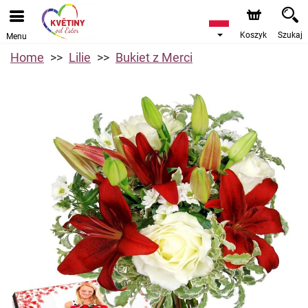
Koszyk
Szukaj
Menu
Home
Lilie
Bukiet z Merci